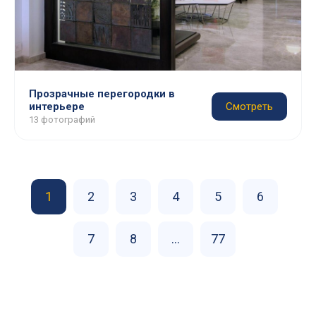
Прозрачные перегородки в
интерьере
Смотреть
13 фотографий
1
2
3
4
5
6
7
8
...
77