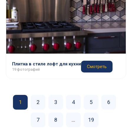
Плитка в стиле лофт для кухни
Смотреть
19 фотографий
1
2
3
4
5
6
7
8
...
19