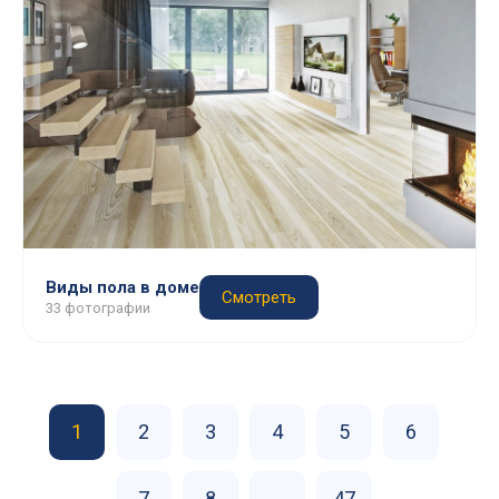
Виды пола в доме
Смотреть
33 фотографии
1
2
3
4
5
6
7
8
...
47