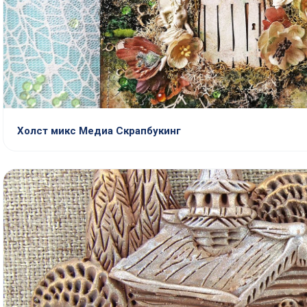
Холст микс Медиа Скрапбукинг