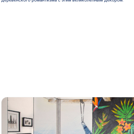
деревенского романтизма с этим великолепным декором.