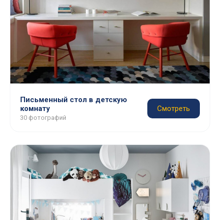
Письменный стол в детскую
комнату
Смотреть
30 фотографий