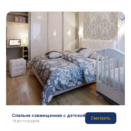
Спальня совмещенная с детской
Смотреть
18 фотографий