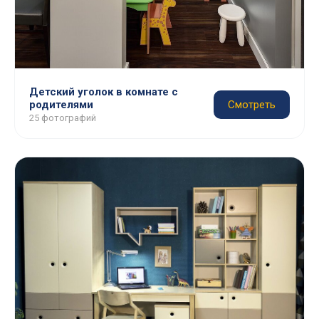
Детский уголок в комнате с
родителями
Смотреть
25 фотографий