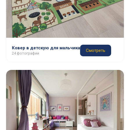
Ковер в детскую для мальчика
Смотреть
24 фотографии