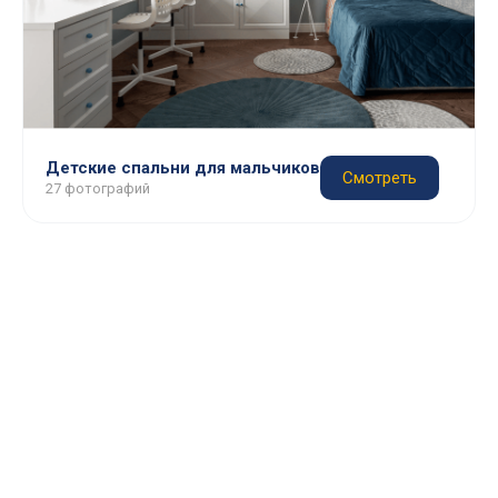
Детские спальни для мальчиков
Смотреть
27 фотографий