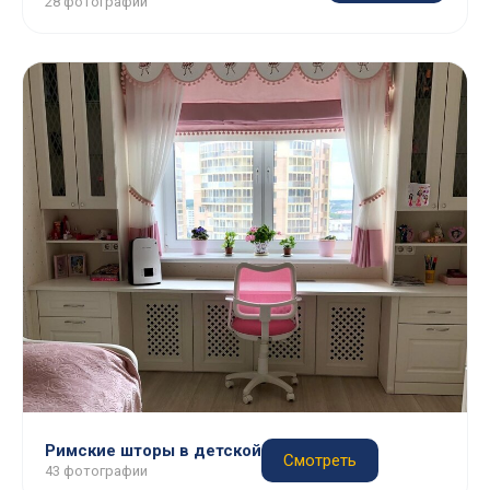
28 фотографий
Римские шторы в детской
Смотреть
43 фотографии