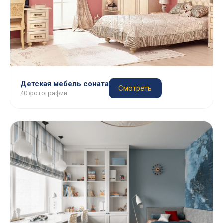
Детская мебель соната
Смотреть
40 фотографий