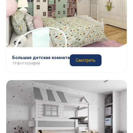
Большая детская комната
Смотреть
19 фотографий