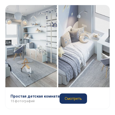
Простая детская комната
Смотреть
15 фотографий