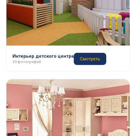
Интерьер детского центра
Смотреть
39 фотографий