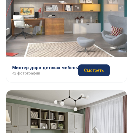
Мистер дорс детская мебель
Смотреть
42 фотографии