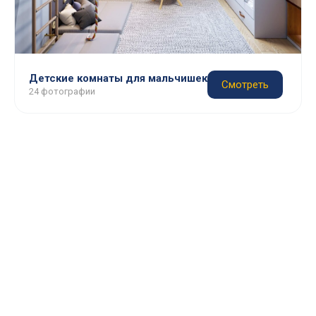
Детские комнаты для мальчишек
Смотреть
24 фотографии