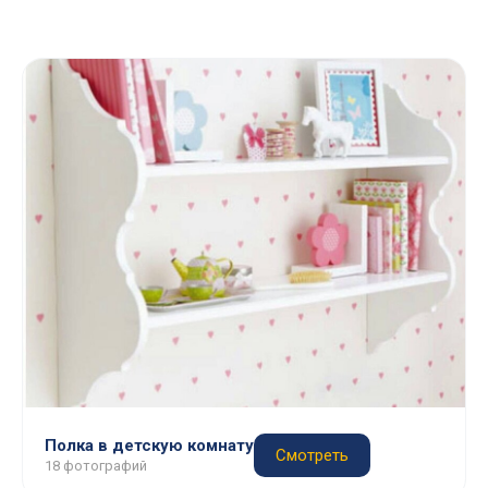
Полка в детскую комнату
Смотреть
18 фотографий