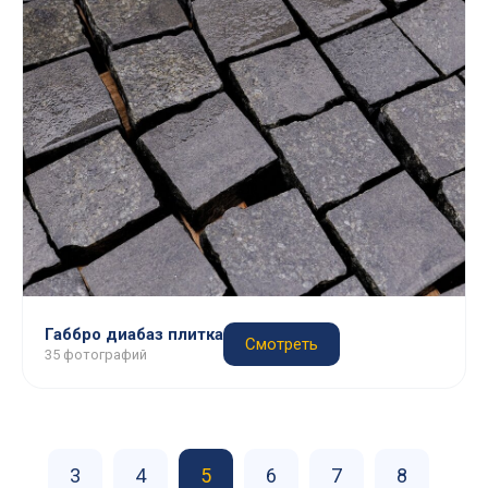
Габбро диабаз плитка
Смотреть
35 фотографий
3
4
5
6
7
8