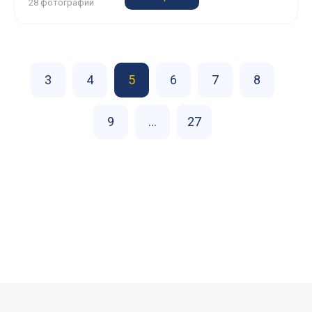
28 фотографий
3
4
5
6
7
8
9
...
27