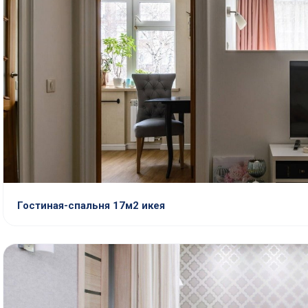
Гостиная-спальня 17м2 икея