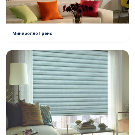
Миниролло Грейс