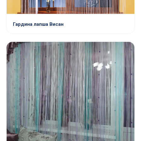
Гардина лапша Висан