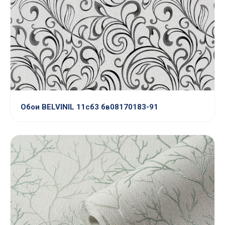
Обои BELVINIL 11сб3 бв08170183-91