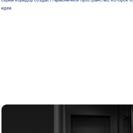
серый коридор создаст гармоничное пространство, которое б
идеи.