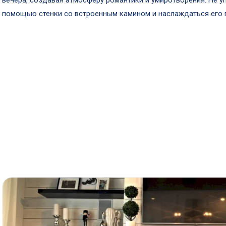
вечера, создавая атмосферу романтики и умиротворения. Не 
помощью стенки со встроенным камином и наслаждаться его