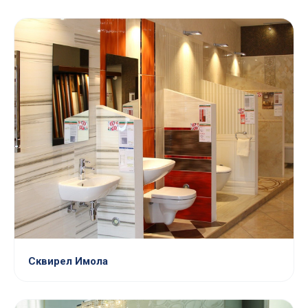
Сквирел Имола