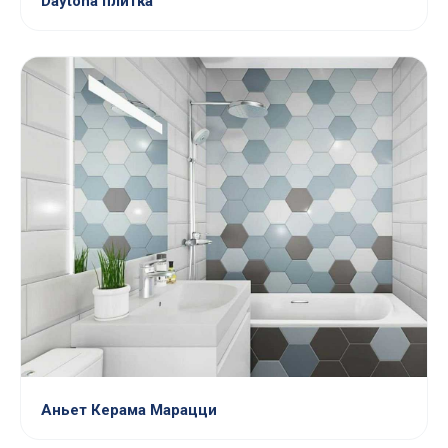
Daytona плитка
Аньет Керама Марацци