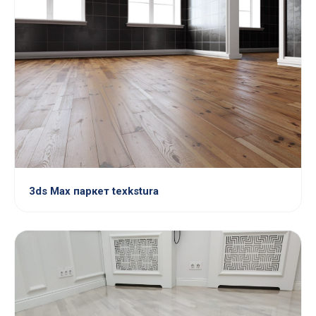
3ds Max паркет texkstura