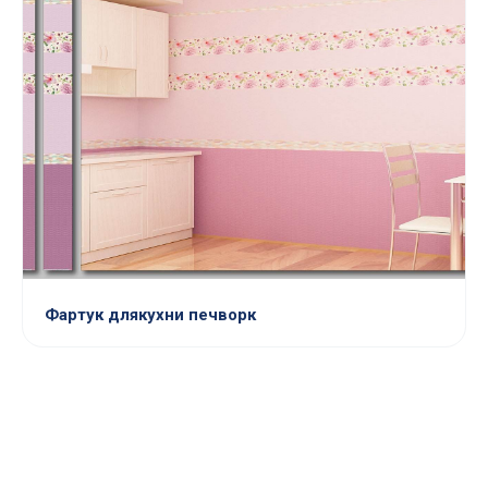
Фартук длякухни печворк