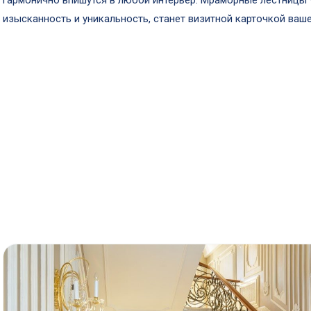
гармонично впишутся в любой интерьер. Мраморные лестницы 
изысканность и уникальность, станет визитной карточкой ваше