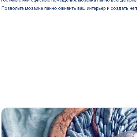
гостиные или офисные помещения, мозаика панно всегда прив
Позвольте мозаике панно оживить ваш интерьер и создать не