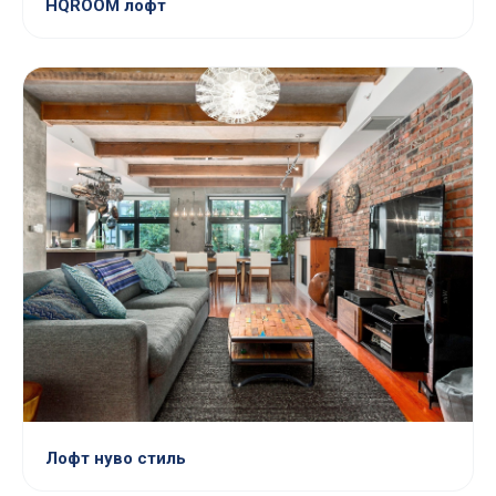
HQROOM лофт
Лофт нуво стиль