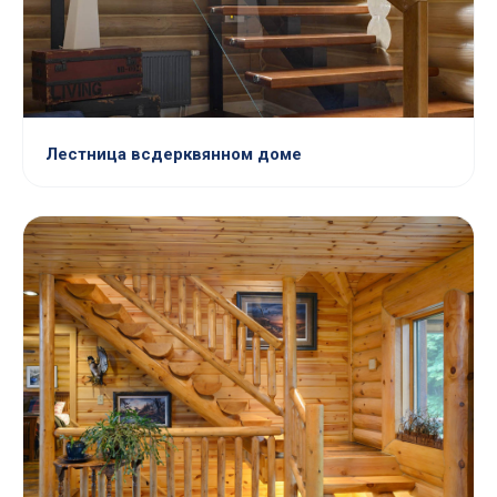
Лестница всдерквянном доме