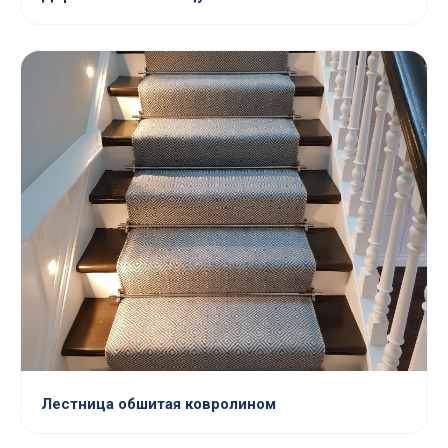
Лестница обшитая ковролином