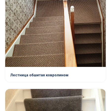
Лестница обшитая ковролином