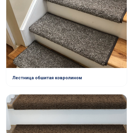
Лестница обшитая ковролином