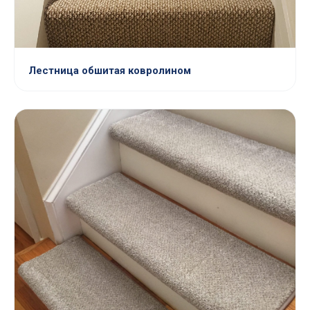
Лестница обшитая ковролином