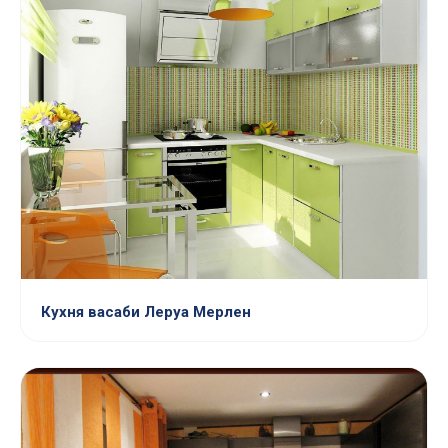
Кухня васаби Леруа Мерлен