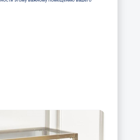
ьности этому важному помещению вашего