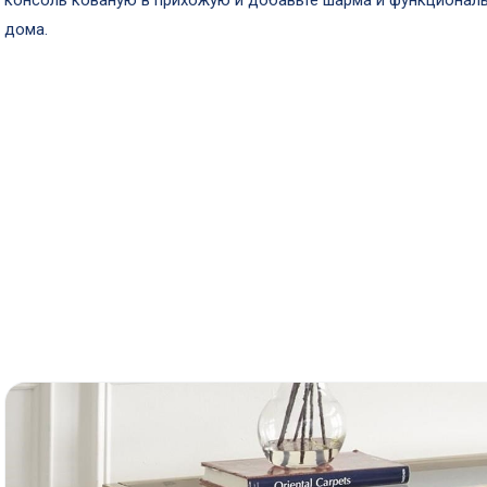
консоль кованую в прихожую и добавьте шарма и функционал
дома.