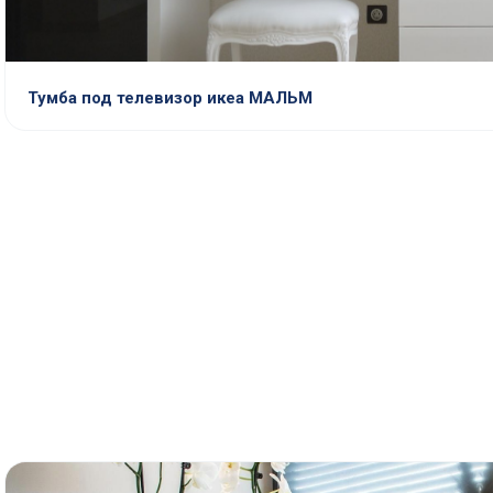
Тумба под телевизор икеа МАЛЬМ