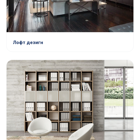
Лофт дезигн