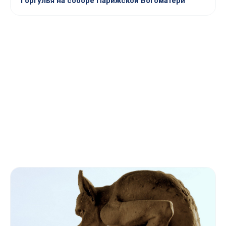
Горгулья на соборе Парижской Богоматери