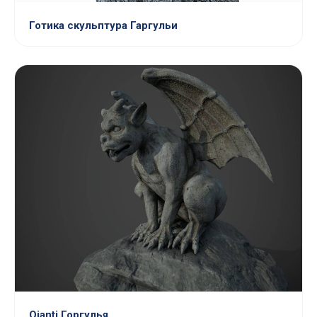
Готика скульптура Гаргульи
Qianti Горгулья