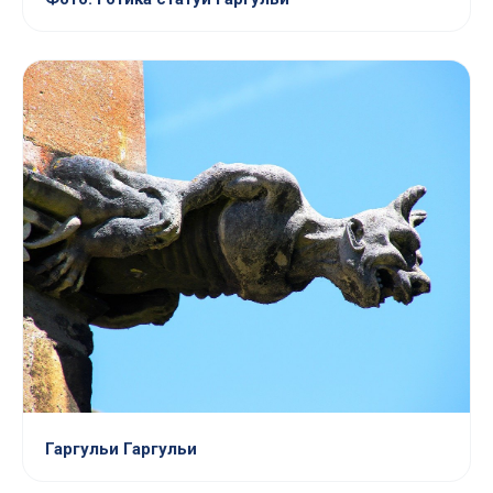
Гаргульи Гаргульи