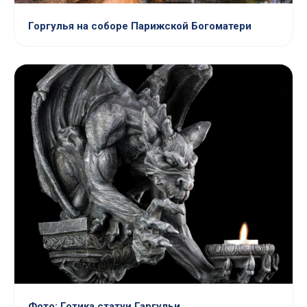
Горгулья на соборе Парижской Богоматери
Фото: Готика статуи Гаргульи