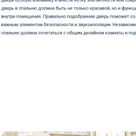
двери особую изюминку и внести нотку элегантности или совр
дверь в спальню должна быть не только красивой, но и функц
внутри помещения. Правильно подобранная дверь поможет соз
важным элементом безопасности и звукоизоляции. Независимо
спальню должна сочетаться с общим дизайном комнаты и под