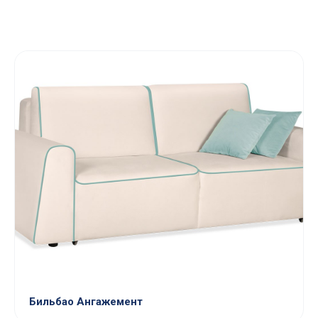
Бильбао Ангажемент