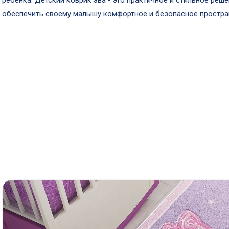
ребенка. Детский коврик эва - это практичное и стильное реш
обеспечить своему малышу комфортное и безопасное простран