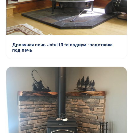
Дровяная печь Jotul f3 td подиум -подставка
под печь