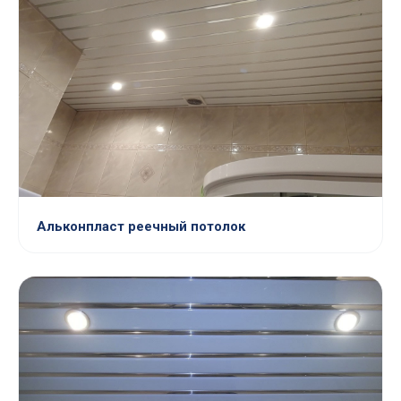
Альконпласт реечный потолок